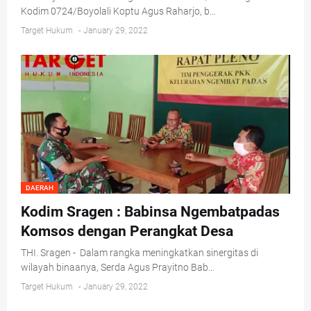
Kodim 0724/Boyolali Koptu Agus Raharjo, b…
Target Hukum
-
January 29, 2022
DAERAH
Kodim Sragen : Babinsa Ngembatpadas
Komsos dengan Perangkat Desa
THI. Sragen - Dalam rangka meningkatkan sinergitas di
wilayah binaanya, Serda Agus Prayitno Bab…
Target Hukum
-
January 29, 2022