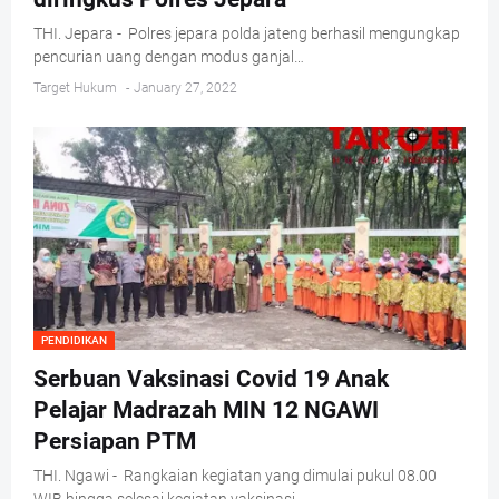
THI. Jepara - Polres jepara polda jateng berhasil mengungkap
pencurian uang dengan modus ganjal…
Target Hukum
-
January 27, 2022
PENDIDIKAN
Serbuan Vaksinasi Covid 19 Anak
Pelajar Madrazah MIN 12 NGAWI
Persiapan PTM
THI. Ngawi - Rangkaian kegiatan yang dimulai pukul 08.00