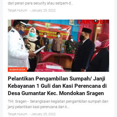
dari peran para security atau satpam d…
Target Hukum
-
January 25, 2022
KABAR DESA
Pelantikan Pengambilan Sumpah/ Janji
Kebayanan 1 Guli dan Kasi Perencana di
Desa Gumantar Kec. Mondokan Sragen
THI. Sragen - Serangkaian kegiatan pengambilan sumpah dan
janji pelantikan kasi perencana dan k…
Target Hukum
-
January 25, 2022