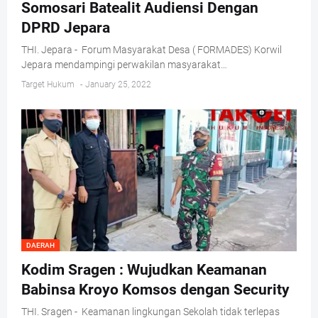
Somosari Batealit Audiensi Dengan
DPRD Jepara
THI. Jepara - Forum Masyarakat Desa ( FORMADES) Korwil
Jepara mendampingi perwakilan masyarakat…
Target Hukum
-
January 25, 2022
DAERAH
Kodim Sragen : Wujudkan Keamanan
Babinsa Kroyo Komsos dengan Security
THI. Sragen - Keamanan lingkungan Sekolah tidak terlepas