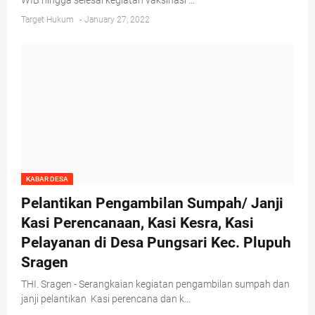
WIB hingga selesai kegiatan vaksinasi …
Target Hukum
-
January 27, 2022
KABAR DESA
Pelantikan Pengambilan Sumpah/ Janji
Kasi Perencanaan, Kasi Kesra, Kasi
Pelayanan di Desa Pungsari Kec. Plupuh
Sragen
THI. Sragen - Serangkaian kegiatan pengambilan sumpah dan
janji pelantikan Kasi perencana dan k…