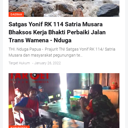
DAERAH
Satgas Yonif RK 114 Satria Musara
Bhaksos Kerja Bhakti Perbaiki Jalan
Trans Wamena - Nduga
THI. Nduga Papua - Prajurit TNI Satgas Yonif RK 114/ Satria
Musara dan masyarakat pegunungan te…
Target Hukum
-
January 26, 2022
KABAR DESA