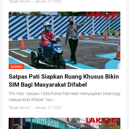
Target Hukum
-
January 27, 2022
DAERAH
Satpas Pati Siapkan Ruang Khusus Bikin
SIM Bagi Masyarakat Difabel
THI. Pati - Satpas 1436 Polres Pati telah menyiapkan loket bagi
masyarakat difabel." hal i…
Target Hukum
-
January 27, 2022