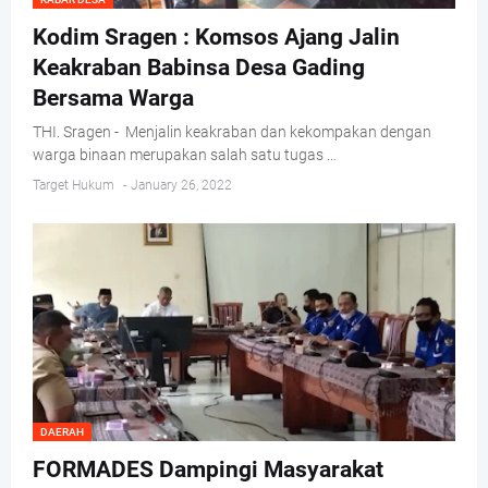
Kodim Sragen : Komsos Ajang Jalin
Keakraban Babinsa Desa Gading
Bersama Warga
THI. Sragen - Menjalin keakraban dan kekompakan dengan
warga binaan merupakan salah satu tugas …
Target Hukum
-
January 26, 2022
DAERAH
FORMADES Dampingi Masyarakat