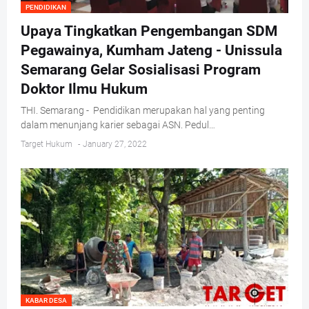
PENDIDIKAN
Upaya Tingkatkan Pengembangan SDM
Pegawainya, Kumham Jateng - Unissula
Semarang Gelar Sosialisasi Program
Doktor Ilmu Hukum
THI. Semarang - Pendidikan merupakan hal yang penting
dalam menunjang karier sebagai ASN. Pedul…
Target Hukum
-
January 27, 2022
KABAR DESA