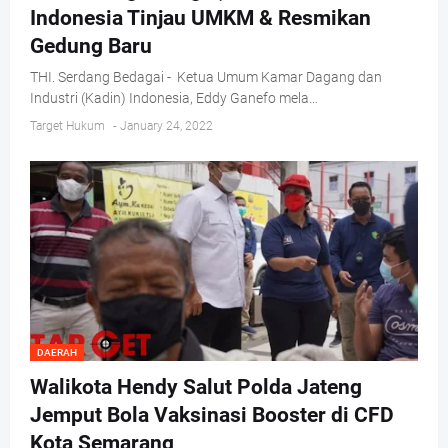
Indonesia Tinjau UMKM & Resmikan
Gedung Baru
THI. Serdang Bedagai - Ketua Umum Kamar Dagang dan
Industri (Kadin) Indonesia, Eddy Ganefo mela…
Target Hukum
-
January 24, 2022
DAERAH
Walikota Hendy Salut Polda Jateng
Jemput Bola Vaksinasi Booster di CFD
Kota Semarang