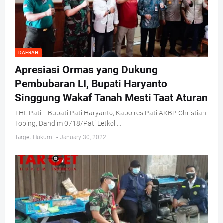
DAERAH
Apresiasi Ormas yang Dukung
Pembubaran LI, Bupati Haryanto
Singgung Wakaf Tanah Mesti Taat Aturan
THI. Pati - Bupati Pati Haryanto, Kapolres Pati AKBP Christian
Tobing, Dandim 0718/Pati Letkol …
Target Hukum
-
January 30, 2022