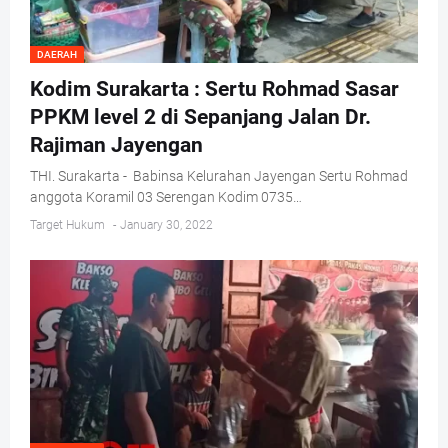
DAERAH
Kodim Surakarta : Sertu Rohmad Sasar
PPKM level 2 di Sepanjang Jalan Dr.
Rajiman Jayengan
THI. Surakarta - Babinsa Kelurahan Jayengan Sertu Rohmad
anggota Koramil 03 Serengan Kodim 0735…
Target Hukum
-
January 30, 2022