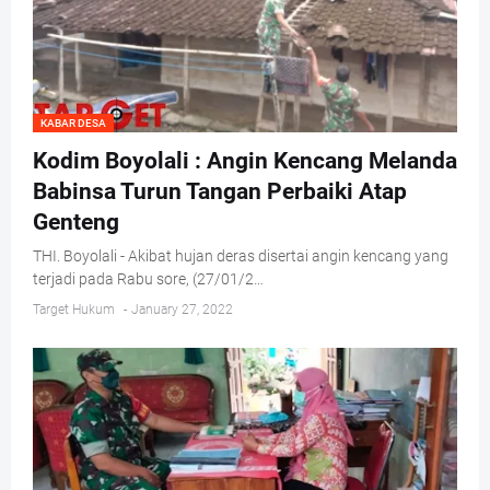
KABAR DESA
Kodim Boyolali : Angin Kencang Melanda
Babinsa Turun Tangan Perbaiki Atap
Genteng
THI. Boyolali - Akibat hujan deras disertai angin kencang yang
terjadi pada Rabu sore, (27/01/2…
Target Hukum
-
January 27, 2022