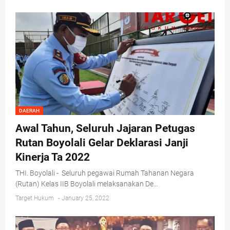
DAERAH
Awal Tahun, Seluruh Jajaran Petugas
Rutan Boyolali Gelar Deklarasi Janji
Kinerja Ta 2022
THI. Boyolali - Seluruh pegawai Rumah Tahanan Negara
(Rutan) Kelas IIB Boyolali melaksanakan De…
Target Hukum
-
January 25, 2022