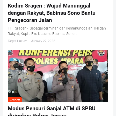
Kodim Sragen : Wujud Manunggal
dengan Rakyat, Babinsa Sono Bantu
Pengecoran Jalan
THI. Sragen - Sebagai cerminan dari kemanunggalan TNI dan
Rakyat, Koptu Eko Kusumo Babinsa Sono…
Target Hukum
-
January 27, 2022
DAERAH
Modus Pencuri Ganjal ATM di SPBU
diringkus Polres Jepara