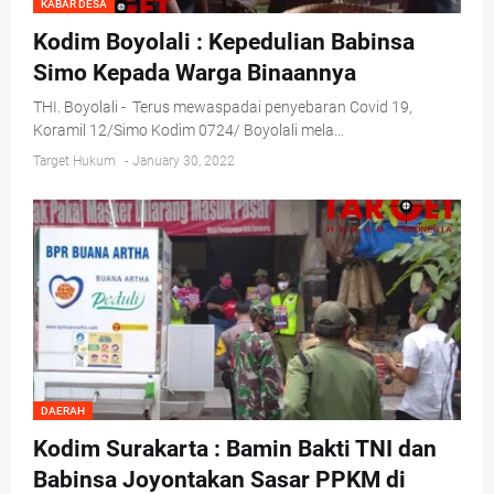
KABAR DESA
Kodim Boyolali : Kepedulian Babinsa
Simo Kepada Warga Binaannya
THI. Boyolali - Terus mewaspadai penyebaran Covid 19,
Koramil 12/Simo Kodim 0724/ Boyolali mela…
Target Hukum
-
January 30, 2022
DAERAH
Kodim Surakarta : Bamin Bakti TNI dan
Babinsa Joyontakan Sasar PPKM di