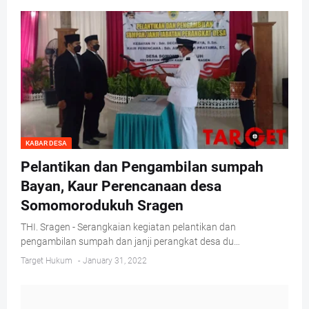
KABAR DESA
Pelantikan dan Pengambilan sumpah
Bayan, Kaur Perencanaan desa
Somomorodukuh Sragen
THI. Sragen - Serangkaian kegiatan pelantikan dan
pengambilan sumpah dan janji perangkat desa du…
Target Hukum
-
January 31, 2022