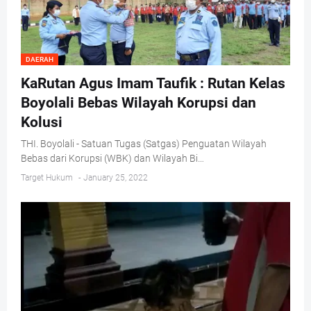
DAERAH
KaRutan Agus Imam Taufik : Rutan Kelas
Boyolali Bebas Wilayah Korupsi dan
Kolusi
THI. Boyolali - Satuan Tugas (Satgas) Penguatan Wilayah
Bebas dari Korupsi (WBK) dan Wilayah Bi…
Target Hukum
-
January 25, 2022