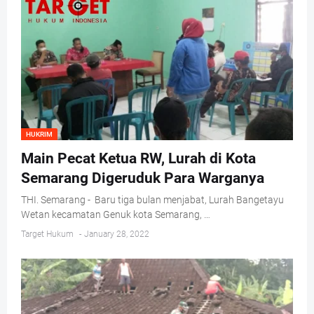
HUKRIM
Main Pecat Ketua RW, Lurah di Kota
Semarang Digeruduk Para Warganya
THI. Semarang - Baru tiga bulan menjabat, Lurah Bangetayu
Wetan kecamatan Genuk kota Semarang, …
Target Hukum
-
January 28, 2022