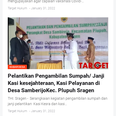
mengupayakan agar capaian vaksinasi Covid-…
Target Hukum
-
January 31, 2022
KABAR DESA
Pelantikan Pengambilan Sumpah/ Janji
Kasi kesejahteraan, Kasi Pelayanan di
Desa SamberijoKec. Plupuh Sragen
THI. Sragen - Serangkaian kegiatan pengambilan sumpah dan
janji pelantikan Kasi Kesra dan kasi…
Target Hukum
-
January 31, 2022