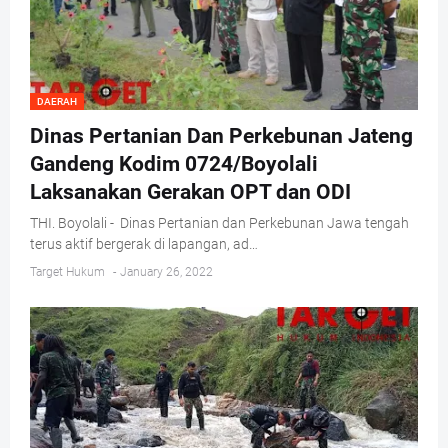
DAERAH
Dinas Pertanian Dan Perkebunan Jateng
Gandeng Kodim 0724/Boyolali
Laksanakan Gerakan OPT dan ODI
THI. Boyolali - Dinas Pertanian dan Perkebunan Jawa tengah
terus aktif bergerak di lapangan, ad…
Target Hukum
-
January 26, 2022