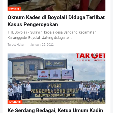
HUKRIM
Oknum Kades di Boyolali Diduga Terlibat
Kasus Pengeroyokan
THI. Boyolali - Sukimin, kepala desa Sendang, kecamatan
Karanggede, Boyolali, Jateng diduga ter…
Target Hukum
-
January 25, 2022
EKONOMI
Ke Serdang Bedagai, Ketua Umum Kadin