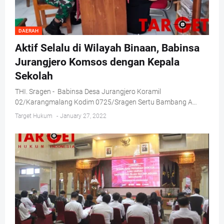
DAERAH
Aktif Selalu di Wilayah Binaan, Babinsa
Jurangjero Komsos dengan Kepala
Sekolah
THI. Sragen - Babinsa Desa Jurangjero Koramil
02/Karangmalang Kodim 0725/Sragen Sertu Bambang A…
Target Hukum
-
January 27, 2022