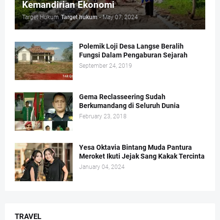
Kemandirian Ekonomi
Target Hukum
Target hukum
-
May 07, 2024
Polemik Loji Desa Langse Beralih
Fungsi Dalam Pengaburan Sejarah
September 24, 2019
Gema Reclasseering Sudah
Berkumandang di Seluruh Dunia
February 23, 2018
Yesa Oktavia Bintang Muda Pantura
Meroket Ikuti Jejak Sang Kakak Tercinta
January 04, 2024
TRAVEL