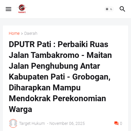
Home
Daerah
DPUTR Pati : Perbaiki Ruas
Jalan Tambakromo - Maitan
Jalan Penghubung Antar
Kabupaten Pati - Grobogan,
Diharapkan Mampu
Mendokrak Perekonomian
Warga
Target Hukum
-
November 06, 2025
0