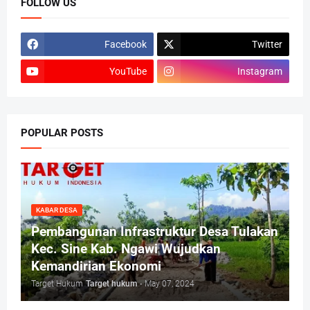
FOLLOW US
Facebook
Twitter
YouTube
Instagram
POPULAR POSTS
KABAR DESA
Pembangunan Infrastruktur Desa Tulakan
Kec. Sine Kab. Ngawi Wujudkan
Kemandirian Ekonomi
Target Hukum
Target hukum
-
May 07, 2024