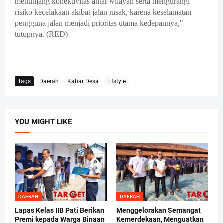
menunjang konektivitas antar wilayah serta mengurangi
risiko kecelakaan akibat jalan rusak, karena keselamatan
pengguna jalan menjadi prioritas utama kedepannya,"
tutupnya. (RED)
Tags
Daerah
Kabar Desa
Lifstyle
YOU MIGHT LIKE
DAERAH
DAERAH
Lapas Kelas IIB Pati Berikan
Menggelorakan Semangat
Premi kepada Warga Binaan
Kemerdekaan, Menguatkan