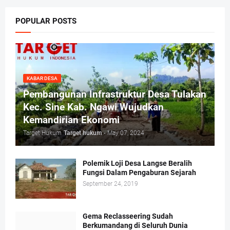
POPULAR POSTS
KABAR DESA
Pembangunan Infrastruktur Desa Tulakan
Kec. Sine Kab. Ngawi Wujudkan
Kemandirian Ekonomi
Target Hukum
Target hukum
-
May 07, 2024
Polemik Loji Desa Langse Beralih
Fungsi Dalam Pengaburan Sejarah
September 24, 2019
Gema Reclasseering Sudah
Berkumandang di Seluruh Dunia