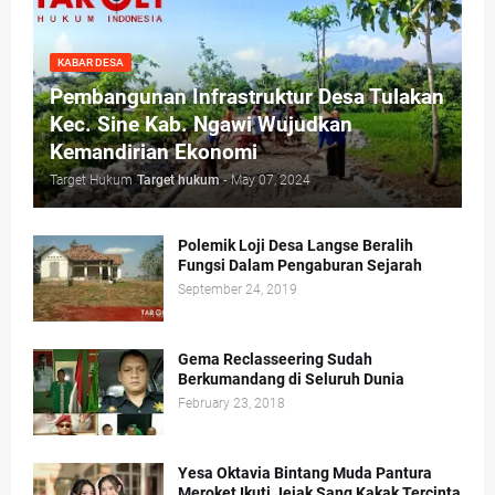
KABAR DESA
Pembangunan Infrastruktur Desa Tulakan
Kec. Sine Kab. Ngawi Wujudkan
Kemandirian Ekonomi
Target Hukum
Target hukum
-
May 07, 2024
Polemik Loji Desa Langse Beralih
Fungsi Dalam Pengaburan Sejarah
September 24, 2019
Gema Reclasseering Sudah
Berkumandang di Seluruh Dunia
February 23, 2018
Yesa Oktavia Bintang Muda Pantura
Meroket Ikuti Jejak Sang Kakak Tercinta