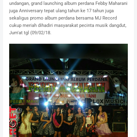
undangan, grand launching album perdana Febby Maharani
juga Anniversary tepat ulang tahun ke 17 tahun juga
sekaligus promo album perdana bersama MJ Record
cukup meriah dihadiri masyarakat pecinta musik dangdut,
Jum'at tgl (09/02/18.