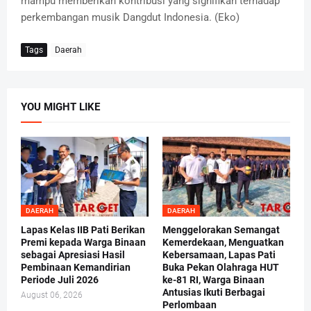
mampu memberikan kontribusi yang signifikan terhadap
perkembangan musik Dangdut Indonesia. (Eko)
Tags
Daerah
YOU MIGHT LIKE
DAERAH
DAERAH
Lapas Kelas IIB Pati Berikan
Menggelorakan Semangat
Premi kepada Warga Binaan
Kemerdekaan, Menguatkan
sebagai Apresiasi Hasil
Kebersamaan, Lapas Pati
Pembinaan Kemandirian
Buka Pekan Olahraga HUT
Periode Juli 2026
ke-81 RI, Warga Binaan
Antusias Ikuti Berbagai
August 06, 2026
Perlombaan