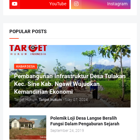
YouTube
Instagram
POPULAR POSTS
KABAR DESA
Pembangunan Infrastruktur Desa Tulakan
Kec. Sine Kab. Ngawi Wujudkan
Kemandirian Ekonomi
Target Hukum
Target hukum
-
May 07, 2024
Polemik Loji Desa Langse Beralih
Fungsi Dalam Pengaburan Sejarah
September 24, 2019