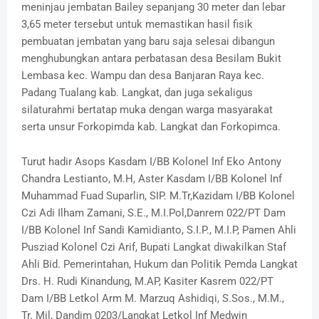
meninjau jembatan Bailey sepanjang 30 meter dan lebar
3,65 meter tersebut untuk memastikan hasil fisik
pembuatan jembatan yang baru saja selesai dibangun
menghubungkan antara perbatasan desa Besilam Bukit
Lembasa kec. Wampu dan desa Banjaran Raya kec.
Padang Tualang kab. Langkat, dan juga sekaligus
silaturahmi bertatap muka dengan warga masyarakat
serta unsur Forkopimda kab. Langkat dan Forkopimca.
Turut hadir Asops Kasdam I/BB Kolonel Inf Eko Antony
Chandra Lestianto, M.H, Aster Kasdam I/BB Kolonel Inf
Muhammad Fuad Suparlin, SIP. M.Tr,Kazidam I/BB Kolonel
Czi Adi Ilham Zamani, S.E., M.I.Pol,Danrem 022/PT Dam
I/BB Kolonel Inf Sandi Kamidianto, S.I.P., M.I.P, Pamen Ahli
Pusziad Kolonel Czi Arif, Bupati Langkat diwakilkan Staf
Ahli Bid. Pemerintahan, Hukum dan Politik Pemda Langkat
Drs. H. Rudi Kinandung, M.AP, Kasiter Kasrem 022/PT
Dam I/BB Letkol Arm M. Marzuq Ashidiqi, S.Sos., M.M.,
Tr. Mil, Dandim 0203/Langkat Letkol Inf Medwin