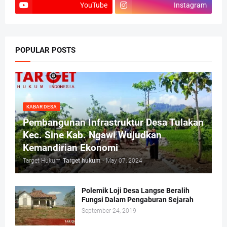
YouTube
Instagram
POPULAR POSTS
KABAR DESA
Pembangunan Infrastruktur Desa Tulakan
Kec. Sine Kab. Ngawi Wujudkan
Kemandirian Ekonomi
Target Hukum
Target hukum
-
May 07, 2024
Polemik Loji Desa Langse Beralih
Fungsi Dalam Pengaburan Sejarah
September 24, 2019