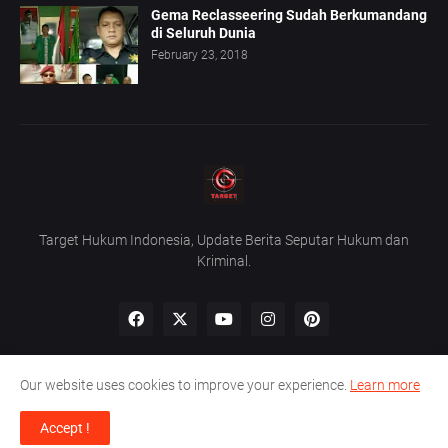
Gema Reclasseering Sudah Berkumandang
di Seluruh Dunia
February 23, 2018
Target Hukum Indonesia, Update Berita Seputar Hukum dan
Kriminal.
Our website uses cookies to improve your experience.
Learn more
Home
About Us
Privacy Policy
Contact Us
Accept !