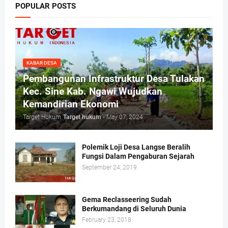
POPULAR POSTS
KABAR DESA
Pembangunan Infrastruktur Desa Tulakan
Kec. Sine Kab. Ngawi Wujudkan
Kemandirian Ekonomi
Target Hukum
Target hukum
-
May 07, 2024
Polemik Loji Desa Langse Beralih
Fungsi Dalam Pengaburan Sejarah
September 24, 2019
Gema Reclasseering Sudah
Berkumandang di Seluruh Dunia
February 23, 2018