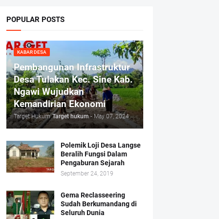
POPULAR POSTS
KABAR DESA
Pembangunan Infrastruktur
Desa Tulakan Kec. Sine Kab.
Ngawi Wujudkan
Kemandirian Ekonomi
Target Hukum
Target hukum
-
May 07, 2024
Polemik Loji Desa Langse
Beralih Fungsi Dalam
Pengaburan Sejarah
September 24, 2019
Gema Reclasseering
Sudah Berkumandang di
Seluruh Dunia