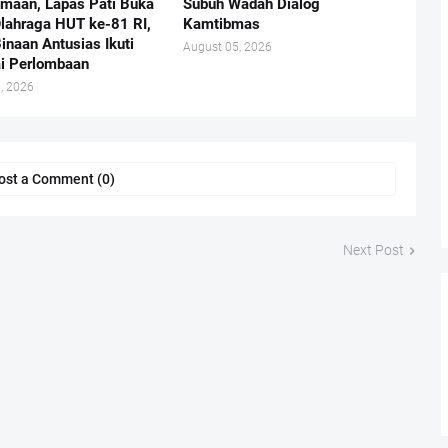
maan, Lapas Pati Buka
Subuh Wadah Dialog
lahraga HUT ke-81 RI,
Kamtibmas
inaan Antusias Ikuti
August 05, 2026
i Perlombaan
, 2026
ost a Comment (0)
Next Post