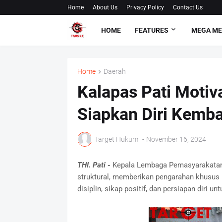
Home
About Us
Privacy Policy
Contact Us
HOME
FEATURES
MEGA M
Home
Daerah
Kalapas Pati Motiv
Siapkan Diri Kemba
Target Hukum
-
November 16, 2024
THI. Pati -
Kepala Lembaga Pemasyarakatan (K
struktural, memberikan pengarahan khusus
disiplin, sikap positif, dan persiapan diri u