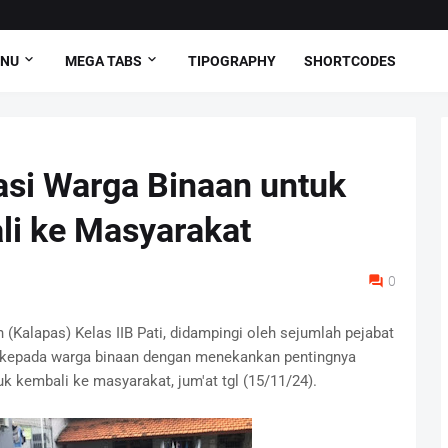
ENU
MEGA TABS
TIPOGRAPHY
SHORTCODES
asi Warga Binaan untuk
li ke Masyarakat
0
alapas) Kelas IIB Pati, didampingi oleh sejumlah pejabat
 kepada warga binaan dengan menekankan pentingnya
ntuk kembali ke masyarakat, jum'at tgl (15/11/24).