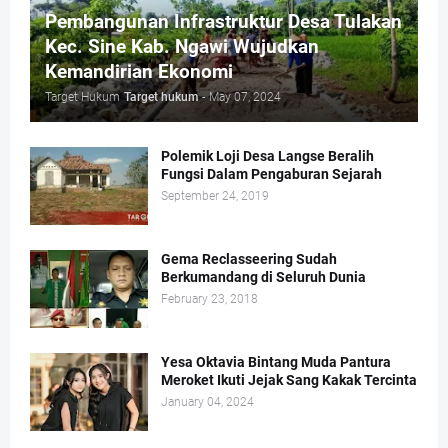
Pembangunan Infrastruktur Desa Tulakan
Kec. Sine Kab. Ngawi Wujudkan
Kemandirian Ekonomi
Target Hukum
Target hukum
-
May 07, 2024
Polemik Loji Desa Langse Beralih
Fungsi Dalam Pengaburan Sejarah
September 24, 2019
Gema Reclasseering Sudah
Berkumandang di Seluruh Dunia
February 23, 2018
Yesa Oktavia Bintang Muda Pantura
Meroket Ikuti Jejak Sang Kakak Tercinta
January 04, 2024