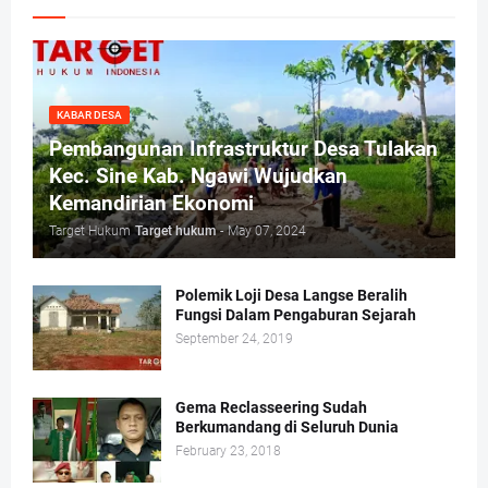
KABAR DESA
Pembangunan Infrastruktur Desa Tulakan
Kec. Sine Kab. Ngawi Wujudkan
Kemandirian Ekonomi
Target Hukum
Target hukum
-
May 07, 2024
Polemik Loji Desa Langse Beralih
Fungsi Dalam Pengaburan Sejarah
September 24, 2019
Gema Reclasseering Sudah
Berkumandang di Seluruh Dunia
February 23, 2018