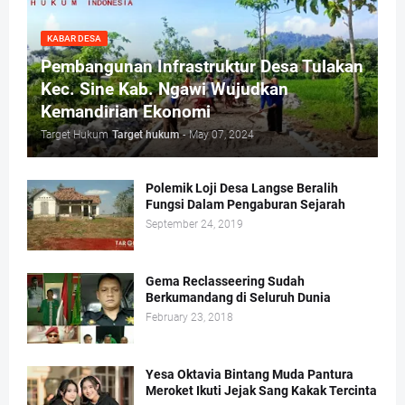
KABAR DESA
Pembangunan Infrastruktur Desa Tulakan
Kec. Sine Kab. Ngawi Wujudkan
Kemandirian Ekonomi
Target Hukum
Target hukum
-
May 07, 2024
Polemik Loji Desa Langse Beralih
Fungsi Dalam Pengaburan Sejarah
September 24, 2019
Gema Reclasseering Sudah
Berkumandang di Seluruh Dunia
February 23, 2018
Yesa Oktavia Bintang Muda Pantura
Meroket Ikuti Jejak Sang Kakak Tercinta