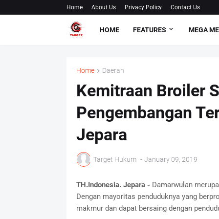
Home
About Us
Privacy Policy
Contact Us
HOME
FEATURES
MEGA M
Home
Daerah
Kemitraan Broiler 
Pengembangan Ter
Jepara
Target Hukum
-
January 09, 2019
TH.Indonesia. Jepara -
Damarwulan merupaka
Dengan mayoritas penduduknya yang berprof
makmur dan dapat bersaing dengan pendudu