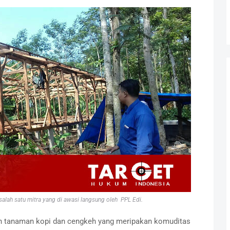
alah satu mitra yang di awasi langsung oleh PPL Edi.
 tanaman kopi dan cengkeh yang meripakan komuditas