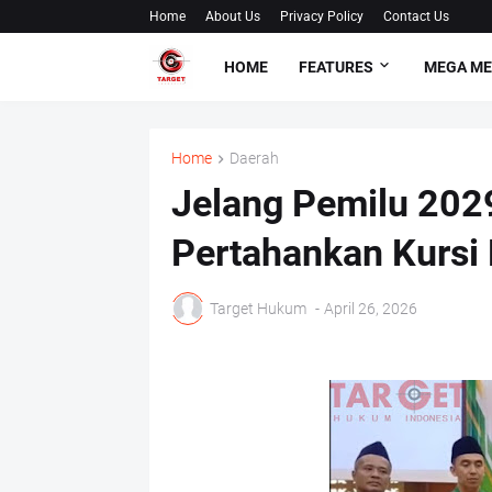
Home
About Us
Privacy Policy
Contact Us
HOME
FEATURES
MEGA M
Home
Daerah
Jelang Pemilu 202
Pertahankan Kursi
Target Hukum
-
April 26, 2026