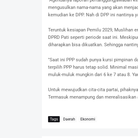
"Agendanya laporan pertanggungjawaban ke
mengusulkan nama-nama yang akan menjadi
kemudian ke DPP. Nah di DPP ini nantinya 
Teruntuk kesiapan Pemilu 2029, Muslihan e
DPRD Pati seperti periode saat ini. Meskip
diharapkan bisa dikuatkan. Sehingga nantiny
"Saat ini PPP sudah punya kursi pimpinan da
terpilih PPP harus tetap solid. Minimal masi
muluk-muluk mungkin dari 6 ke 7 atau 8. Ya
Untuk mewujudkan cita-cita partai, pihakny
Termasuk menampung dan merealisasikan a
Tags
Daerah
Ekonomi