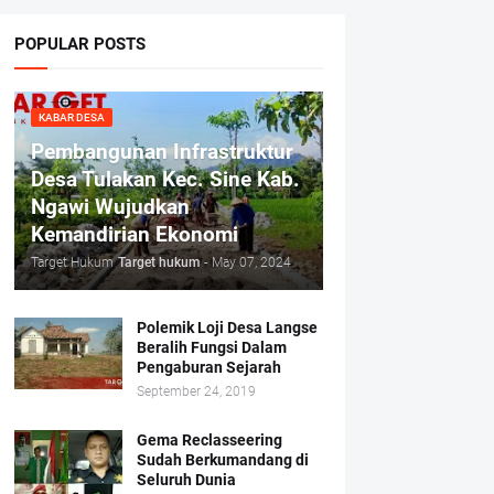
POPULAR POSTS
KABAR DESA
Pembangunan Infrastruktur
Desa Tulakan Kec. Sine Kab.
Ngawi Wujudkan
Kemandirian Ekonomi
Target Hukum
Target hukum
-
May 07, 2024
Polemik Loji Desa Langse
Beralih Fungsi Dalam
Pengaburan Sejarah
September 24, 2019
Gema Reclasseering
Sudah Berkumandang di
Seluruh Dunia