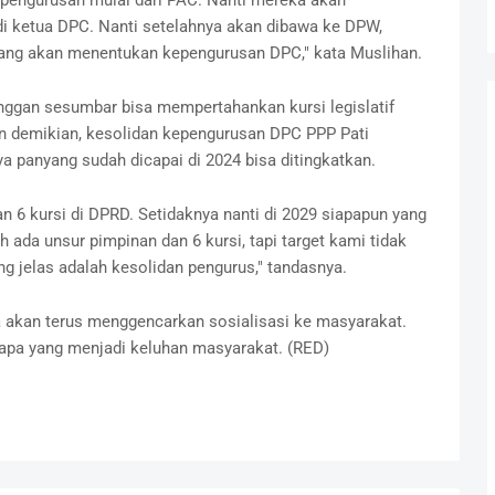
pengurusan mulai dari PAC. Nanti mereka akan
 ketua DPC. Nanti setelahnya akan dibawa ke DPW,
yang akan menentukan kepengurusan DPC," kata Muslihan.
nggan sesumbar bisa mempertahankan kursi legislatif
un demikian, kesolidan kepengurusan DPC PPP Pati
a panyang sudah dicapai di 2024 bisa ditingkatkan.
n 6 kursi di DPRD. Setidaknya nanti di 2029 siapapun yang
h ada unsur pimpinan dan 6 kursi, tapi target kami tidak
ng jelas adalah kesolidan pengurus," tandasnya.
a akan terus menggencarkan sosialisasi ke masyarakat.
pa yang menjadi keluhan masyarakat. (RED)