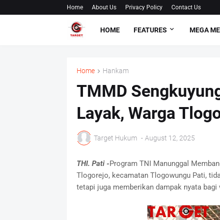
Home
About Us
Privacy Policy
Contact Us
HOME
FEATURES
MEGA M
Home
Hankam
TMMD Sengkuyung 
Layak, Warga Tlog
Target Hukum
-
August 12, 2025
THI. Pati -
Program TNI Manunggal Membangu
Tlogorejo, kecamatan Tlogowungu Pati, tida
tetapi juga memberikan dampak nyata bagi w