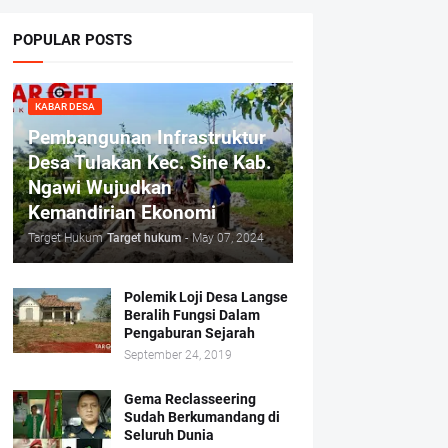
POPULAR POSTS
KABAR DESA
Pembangunan Infrastruktur
Desa Tulakan Kec. Sine Kab.
Ngawi Wujudkan
Kemandirian Ekonomi
Target Hukum
Target hukum
-
May 07, 2024
Polemik Loji Desa Langse
Beralih Fungsi Dalam
Pengaburan Sejarah
September 24, 2019
Gema Reclasseering
Sudah Berkumandang di
Seluruh Dunia