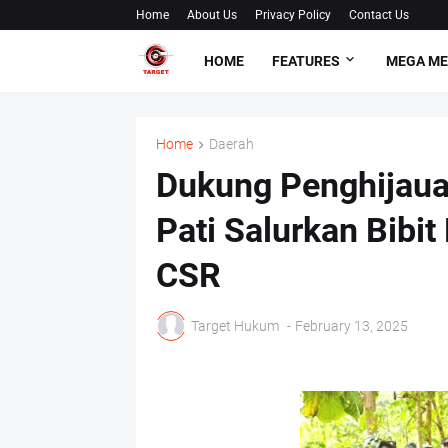
Home
About Us
Privacy Policy
Contact Us
HOME
FEATURES
MEGA M
Home
Daerah
Dukung Penghijaua
Pati Salurkan Bibi
CSR
Target Hukum
-
February 13, 2025