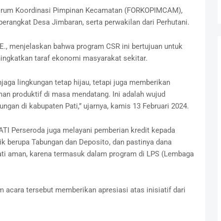
h Forum Koordinasi Pimpinan Kecamatan (FORKOPIMCAM),
perangkat Desa Jimbaran, serta perwakilan dari Perhutani.
SE., menjelaskan bahwa program CSR ini bertujuan untuk
ingkatkan taraf ekonomi masyarakat sekitar.
jaga lingkungan tetap hijau, tetapi juga memberikan
an produktif di masa mendatang. Ini adalah wujud
ngan di kabupaten Pati,” ujarnya, kamis 13 Februari 2024.
ATI Perseroda juga melayani pemberian kredit kepada
 berupa Tabungan dan Deposito, dan pastinya dana
ati aman, karena termasuk dalam program di LPS (Lembaga
 acara tersebut memberikan apresiasi atas inisiatif dari