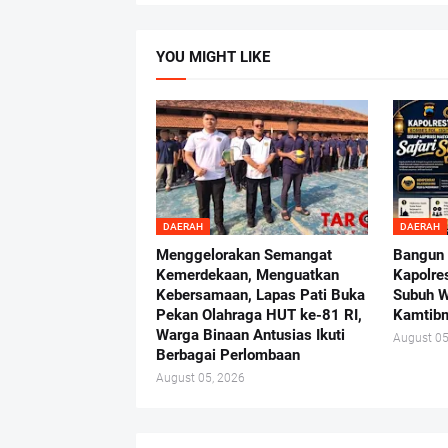
YOU MIGHT LIKE
DAERAH
DAERAH
Menggelorakan Semangat
Bangun 
Kemerdekaan, Menguatkan
Kapolres
Kebersamaan, Lapas Pati Buka
Subuh W
Pekan Olahraga HUT ke-81 RI,
Kamtib
Warga Binaan Antusias Ikuti
August 05
Berbagai Perlombaan
August 05, 2026