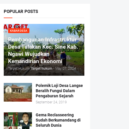
POPULAR POSTS
KABAR DESA
Pembangunan Infrastruktur
Desa Tulakan Kec. Sine Kab.
Ngawi Wujudkan
Kemandirian Ekonomi
Target Hukum
Target hukum
-
May 07, 2024
Polemik Loji Desa Langse
Beralih Fungsi Dalam
Pengaburan Sejarah
September 24, 2019
Gema Reclasseering
Sudah Berkumandang di
Seluruh Dunia