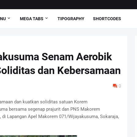
ENU
MEGA TABS
TIPOGRAPHY
SHORTCODES
akusuma Senam Aerobik
oliditas dan Kebersamaan
0
samaan dan kuatkan soliditas satuan Korem
uma bersama segenap prajurit dan PNS Makorem
 di Lapangan Apel Makorem 071/Wijayakusuma, Sokaraja,