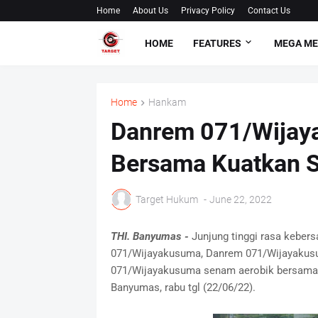
Home
About Us
Privacy Policy
Contact Us
HOME
FEATURES
MEGA M
Home
Hankam
Danrem 071/Wijay
Bersama Kuatkan S
Target Hukum
-
June 22, 2022
THI. Banyumas -
Junjung tinggi rasa keber
071/Wijayakusuma, Danrem 071/Wijayakus
071/Wijayakusuma senam aerobik bersama,
Banyumas, rabu tgl (22/06/22).