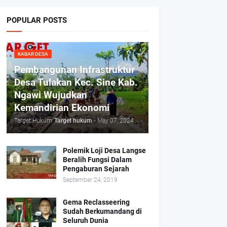
POPULAR POSTS
KABAR DESA
Pembangunan Infrastruktur
Desa Tulakan Kec. Sine Kab.
Ngawi Wujudkan
Kemandirian Ekonomi
Target Hukum
Target hukum
-
May 07, 2024
Polemik Loji Desa Langse
Beralih Fungsi Dalam
Pengaburan Sejarah
September 24, 2019
Gema Reclasseering
Sudah Berkumandang di
Seluruh Dunia