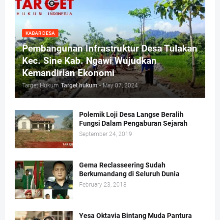
KABAR DESA
Pembangunan Infrastruktur Desa Tulakan
Kec. Sine Kab. Ngawi Wujudkan
Kemandirian Ekonomi
Target Hukum
Target hukum
-
May 07, 2024
Polemik Loji Desa Langse Beralih
Fungsi Dalam Pengaburan Sejarah
September 24, 2019
Gema Reclasseering Sudah
Berkumandang di Seluruh Dunia
February 23, 2018
Yesa Oktavia Bintang Muda Pantura